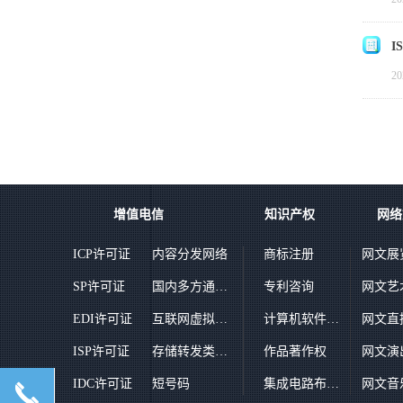
I
20
增值电信
知识产权
网络
ICP许可证
内容分发网络
商标注册
网文展
SP许可证
国内多方通信服务业务
专利咨询
网文艺
EDI许可证
互联网虚拟专用网
计算机软件著作权登记
网文直
ISP许可证
存储转发类业务
作品著作权
网文演
IDC许可证
短号码
集成电路布图设计登记
网文音
끅