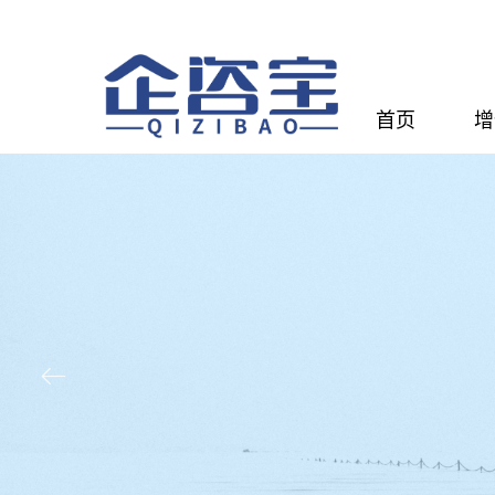
首页
增
ꂃ