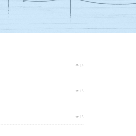
넶
14
넶
15
넶
13