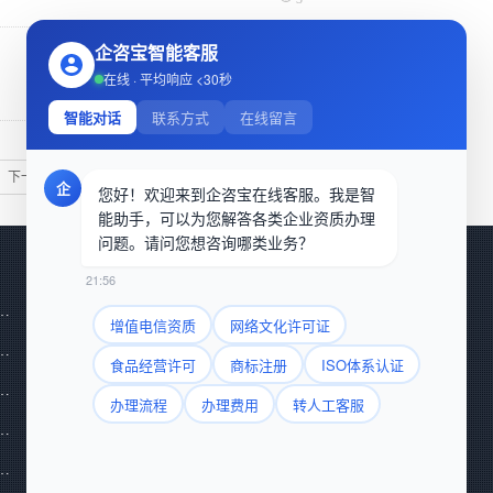
企咨宝智能客服
在线 · 平均响应 <30秒
넶
13
智能对话
联系方式
在线留言
下一页
企
您好！欢迎来到企咨宝在线客服。我是智
能助手，可以为您解答各类企业资质办理
问题。请问您想咨询哪类业务？
企业认证
关于我们
21:56
经营许可证
ISO20000 IT服务管理体系
联系我们
增值电信资质
网络文化许可证
食品交易平台
ISO27001 信息安全管理体系
食品经营许可
商标注册
ISO体系认证
渠道微信：15910593089
品信息服务许可证
ISO13485 医疗器械专用体系
办理流程
办理费用
转人工客服
业务微信：1092710462
网络交易第三方平台
ISO14001 环境管理体系
生产许可证
ISO9001 质量管理体系
咨询热线：4000185838