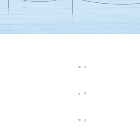
넶
10
넶
15
넶
13