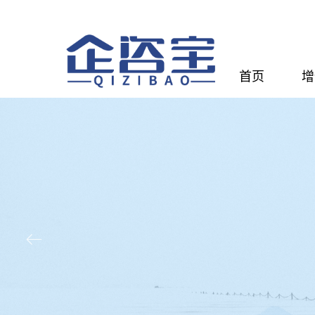
首页
增
ꂃ