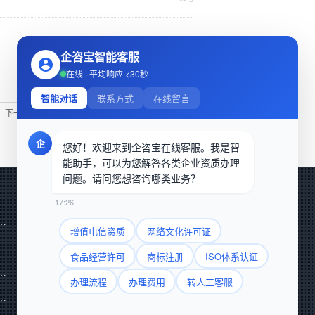
企咨宝智能客服
넶
12
在线 · 平均响应 <30秒
智能对话
联系方式
在线留言
下一页
企
您好！欢迎来到企咨宝在线客服。我是智
能助手，可以为您解答各类企业资质办理
问题。请问您想咨询哪类业务？
企业认证
关于我们
17:26
经营许可证
ISO20000 IT服务管理体系
联系我们
增值电信资质
网络文化许可证
食品交易平台
ISO27001 信息安全管理体系
食品经营许可
商标注册
ISO体系认证
渠道微信：15910593089
品信息服务许可证
ISO13485 医疗器械专用体系
办理流程
办理费用
转人工客服
业务微信：1092710462
网络交易第三方平台
ISO14001 环境管理体系