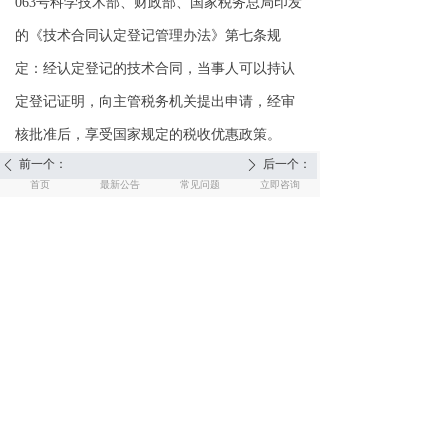
063号科学技术部、财政部、国家税务总局印发
的《技术合同认定登记管理办法》第七条规
定：经认定登记的技术合同，当事人可以持认
定登记证明，向主管税务机关提出申请，经审
核批准后，享受国家规定的税收优惠政策。
前一个：
后一个：
ꄴ
ꄲ
낀
뀵
뀕
넙
首页
最新公告
常见问题
立即咨询
ꀶ
专注、专一、专业
打造一站式企业资质服务平台
ꁱ
联系热线
010-63285838
版权所有 ©
北京纬讯时代科技有限公司
版权所有© 北京纬讯时代科技有限公司
京ICP备11031915号