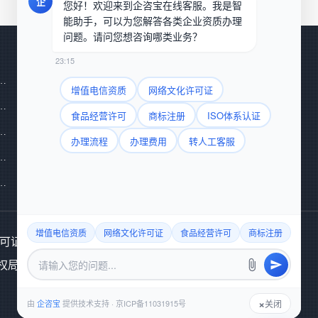
企
您好！欢迎来到企咨宝在线客服。我是智
能助手，可以为您解答各类企业资质办理
问题。请问您想咨询哪类业务？
企业认证
关于我们
23:15
经营许可证
ISO20000 IT服务管理体系
联系我们
增值电信资质
网络文化许可证
食品交易平台
ISO27001 信息安全管理体系
食品经营许可
商标注册
ISO体系认证
渠道微信：15910593089
品信息服务许可证
ISO13485 医疗器械专用体系
办理流程
办理费用
转人工客服
业务微信：1092710462
网络交易第三方平台
ISO14001 环境管理体系
生产许可证
ISO9001 质量管理体系
咨询热线：4000185838
增值电信资质
网络文化许可证
食品经营许可
商标注册
办理
：京B2-20120102
产权局批准代理机构
×
由
企咨宝
提供技术支持 · 京ICP备11031915号
关闭