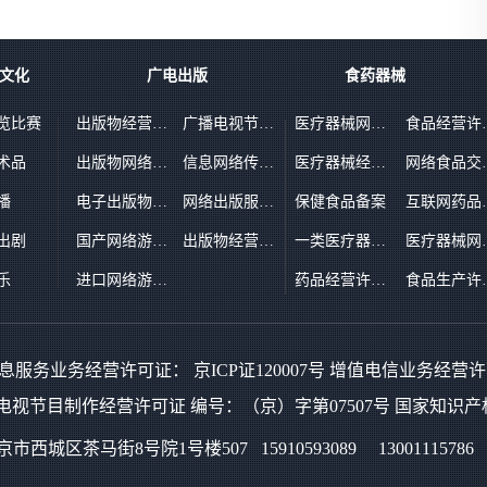
文化
广电出版
食药器械
览比赛
出版物经营许可证（零售）
广播电视节目制作经营许可证
医疗器械网络销售备案
食品
术品
出版物网络交易平台备案
信息网络传播视听节目许可证
医疗器械经营许可证
网络
播
电子出版物制作许可证
网络出版服务许可证
保健食品备案
互联网药
出剧
国产网络游戏出版审批
出版物经营许可证（批发）
一类医疗器械备案
医疗器械
乐
进口网络游戏出版审批
药品经营许可证（批发）
食品
服务业务经营许可证： 京ICP证120007号 增值电信业务经营许可证
电视节目制作经营许可证 编号：（京）字第07507号 国家知识
京市西城区茶马街8号院1号楼507 15910593089 13001115786