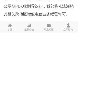
公示期内未收到异议的，我部将依法注销
其相关跨地区增值电信业务经营许可。
낀
뀵
뀕
넙
附件：
拟注销电信业务经营许可的企业名
首页
最新公告
常见问题
立即咨询
单（2026年第08批）.docx
前一个：
后一个：
ꄴ
ꄲ
ꀶ
专注、专一、专业
打造一站式企业资质服务平台
ꁱ
联系热线
010-63285838
版权所有 ©
北京纬讯时代科技有限公司